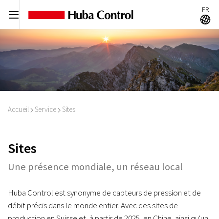
FR
C
A
Accueil
Service
Sites
I
I
Sites
Une présence mondiale, un réseau local
Huba Control est synonyme de capteurs de pression et de
débit précis dans le monde entier. Avec des sites de
production en Suisse et, à partir de 2025, en Chine, ainsi qu'un