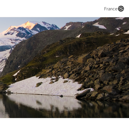
A
France