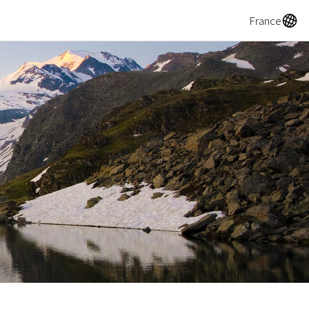
A
France