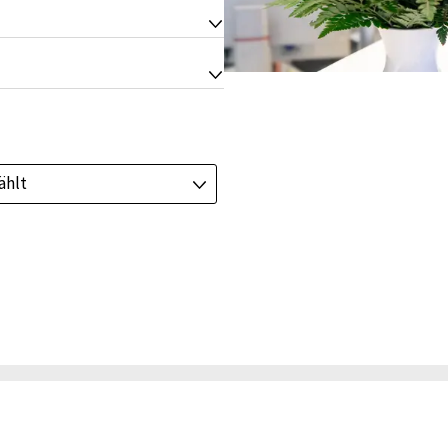
J
J
ählt
J