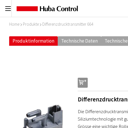
C
Home
Produkte
Differenzdrucktransmitter 664
I
I
Produktinformation
Technische Daten
Technische
s
Differenzdrucktran
Die Differenzdrucktransmit
Siliziumtechnologie mit g
Grösse eine wichtige Rolle