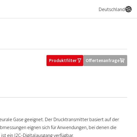
A
Deutschland
Produktfilter
Offertenanfrage
O
U
eurale Gase geeignet. Der Drucktransmitter basiert auf der
eabmessungen eignen sich für Anwendungen, bei denen die
st ein I2C-Digitalausgang verfügbar.