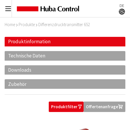
DE
C
A
Home
Produkte
Differenzdrucktransmitter 652
I
I
Produktinformation
Technische Daten
Downloads
Zubehör
Produktfilter
Offertenanfrage
O
U