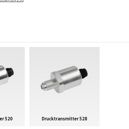
er 520
Drucktransmitter 528