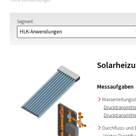
I
Segment
HLK-Anwendungen
Solarheiz
Messaufgaben
Wasserleitungsd
I
Drucktransmitt
Drucktransmitt
Durchfluss- und
I
Vortex Durchfl