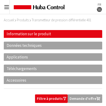
FR
C
A
Accueil
Produits
Transmetteur de pression différentielle 401
I
I
Information sur le produit
Données techniques
Applications
Téléchargements
Accessoires
Filtre à produits
Demande d'offre
O
U