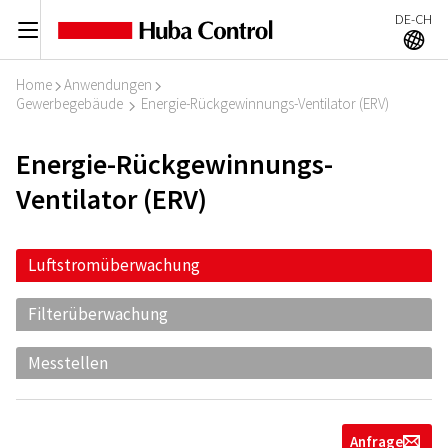
DE-CH
C
A
Home
Anwendungen
I
I
Gewerbegebäude
Energie-Rückgewinnungs-Ventilator (ERV)
I
Energie-Rückgewinnungs-
Ventilator (ERV)
Luftstromüberwachung
Filterüberwachung
Messtellen
Anfrage
g