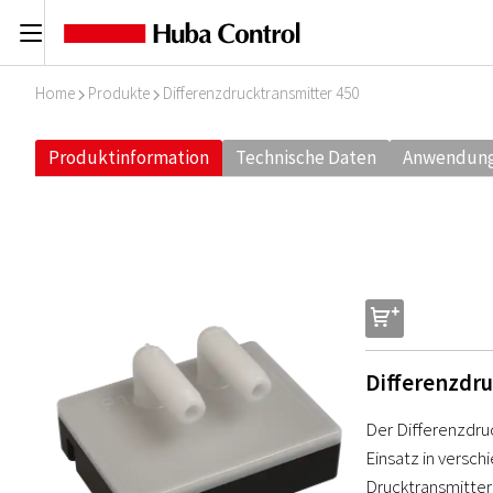
C
Home
Produkte
Differenzdrucktransmitter 450
I
I
Produktinformation
Technische Daten
Anwendun
s
Differenzdru
Der Differenzdruc
Einsatz in versch
Drucktransmitter