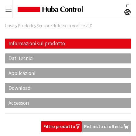
IT
C
A
Casa
Prodotti
Sensore di flusso a vortice 210
I
I
Informazioni sul prodotto
Dati tecnici
Applicazioni
Download
Accessori
Filtro prodotto
Richiesta di offerta
O
U