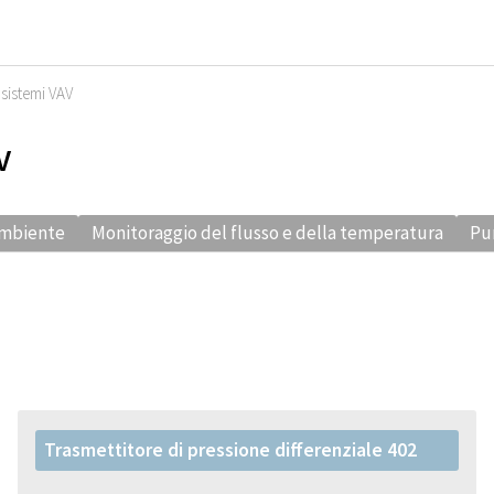
 sistemi VAV
V
ambiente
Monitoraggio del flusso e della temperatura
Pun
Trasmettitore di pressione differenziale 402