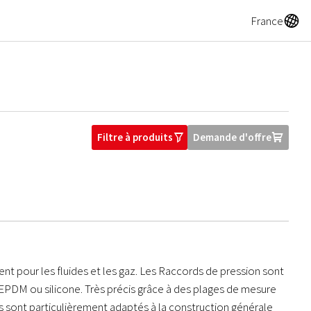
A
France
Filtre à produits
Demande d'offre
O
U
t pour les fluides et les gaz. Les Raccords de pression sont
EPDM ou silicone. Très précis grâce à des plages de mesure
ls sont particulièrement adaptés à la construction générale