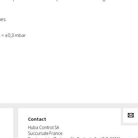
ues
n < ±0,3 mbar
g
Contact
Huba Control SA
Succursale France