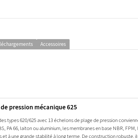
léchargements
Accessoires
 de pression mécanique 625
des types 620/625 avec 13 échelons de plage de pression conviennen
BS, PA 66, laiton ou aluminium, les membranes en base NBR, FPM, 
 et à une grande stabilité à long terme. De construction robuste, i