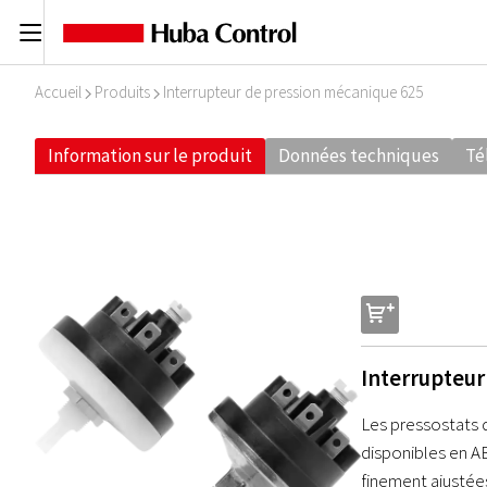
C
Accueil
Produits
Interrupteur de pression mécanique 625
I
I
Information sur le produit
Données techniques
Té
s
Interrupteur
Les pressostats 
disponibles en A
finement ajustées