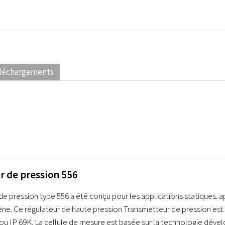
léchargements
r de pression 556
e pression type 556 a été conçu pour les applications statiques. ap
ne. Ce régulateur de haute pression Transmetteur de pression est c
ou IP 69K. La cellule de mesure est basée sur la technologie dével