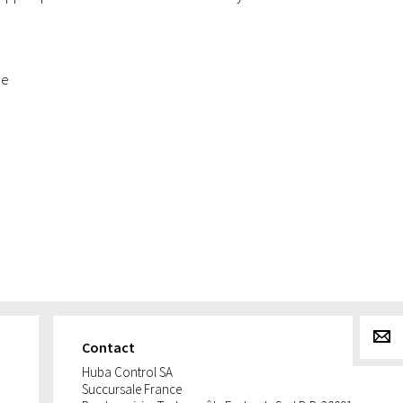
le
g
Contact
Huba Control SA
Succursale France