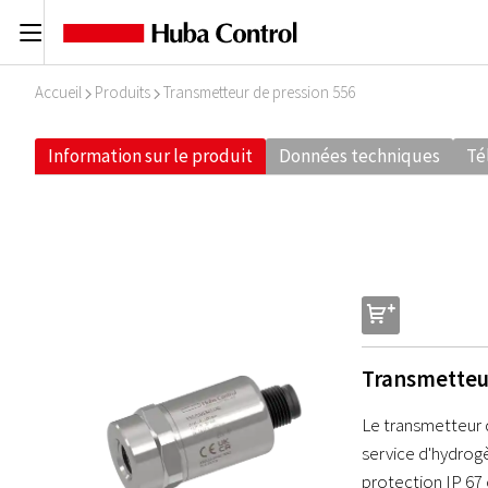
C
Accueil
Produits
Transmetteur de pression 556
I
I
Information sur le produit
Données techniques
Té
s
Transmetteu
Le transmetteur d
service d'hydrogè
protection IP 67 