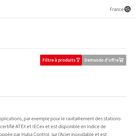
A
France
Filtre à produits
Demande d'offre
O
U
plications, par exemple pour le ravitaillement des stations-
ertifié ATEX et IECex et est disponible en Indice de
oppée par Huba Control. sur l'Acier inoxydable et est