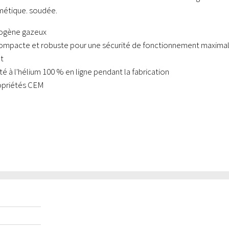
métique. soudée.
rogène gazeux
ompacte et robuste pour une sécurité de fonctionnement maxima
nt
té à l'hélium 100 % en ligne pendant la fabrication
opriétés CEM