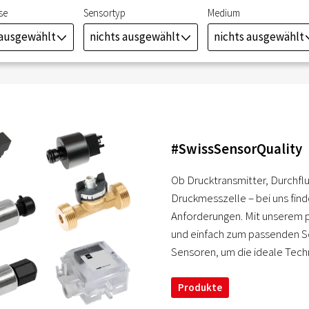
se
Sensortyp
Medium
 ausgewählt
nichts ausgewählt
nichts ausgewählt
J
J
#SwissSensorQuality
Ob Drucktransmitter, Durchfl
Druckmesszelle – bei uns find
Anforderungen. Mit unserem pr
und einfach zum passenden Sen
Sensoren, um die ideale Tech
Produkte