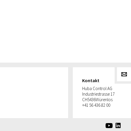
g
Kontakt
Huba Control AG
Industriestrasse 17
CH
5436
Würenlos
+41 56 436 82 00
e
d