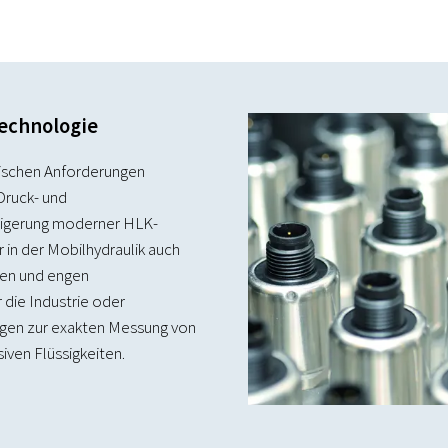
technologie
nischen Anforderungen
Druck- und
teigerung moderner HLK-
 in der Mobilhydraulik auch
nen und engen
r die Industrie oder
ngen zur exakten Messung von
siven Flüssigkeiten.