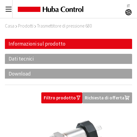
IT
C
A
Casa
Prodotti
Trasmettitore di pressione 680
I
I
Informazioni sul prodotto
Dati tecnici
Download
Filtro prodotto
Richiesta di offerta
O
U