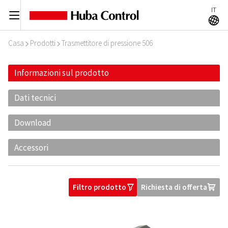
IT
C
A
Casa
Prodotti
Trasmettitore di pressione 506
I
I
Informazioni sul prodotto
Dati tecnici
Download
Accessori
Filtro prodotto
Richiesta di offerta
O
U