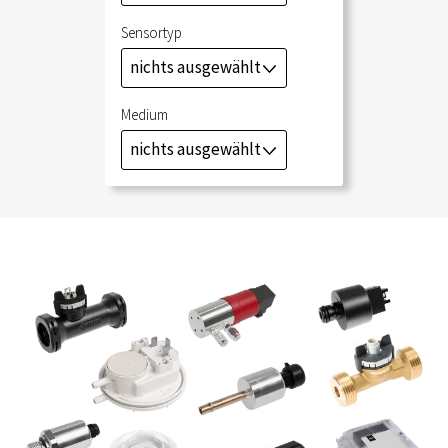
Sensortyp
nichts ausgewählt
J
Medium
nichts ausgewählt
J