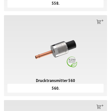
558.
s
Drucktransmitter 560
560.
s