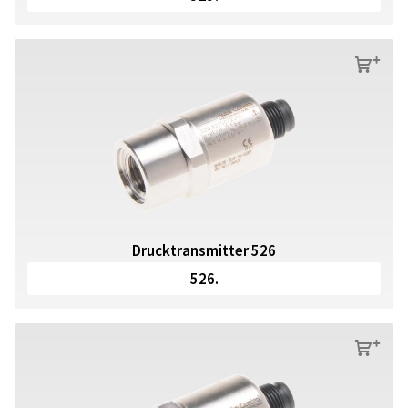
s
Drucktransmitter 526
526.
s