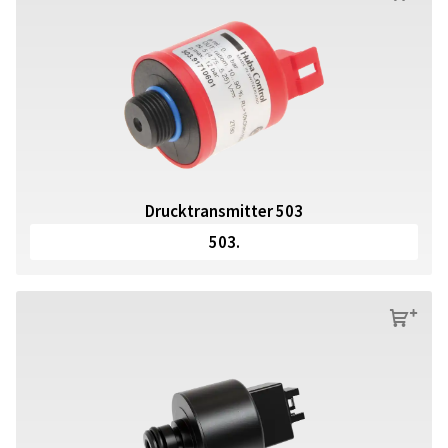
Drucktransmitter 503
503.
s