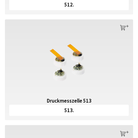
512.
s
Druckmesszelle 513
513.
s