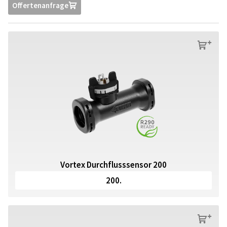
Offertenanfrage
U
s
Vortex Durchflusssensor 200
200.
s