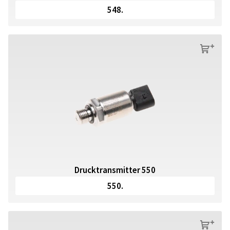
548.
s
Drucktransmitter 550
550.
s