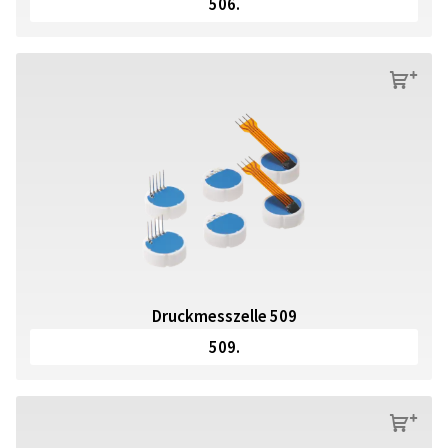
506.
s
Druckmesszelle 509
509.
s